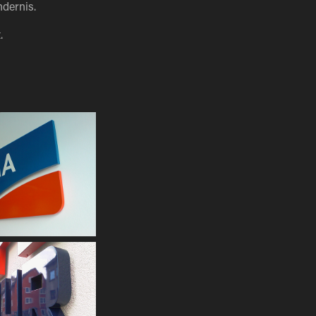
ndernis.
.