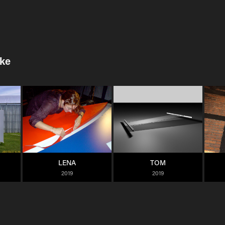
ike
LENA
TOM
2019
2019